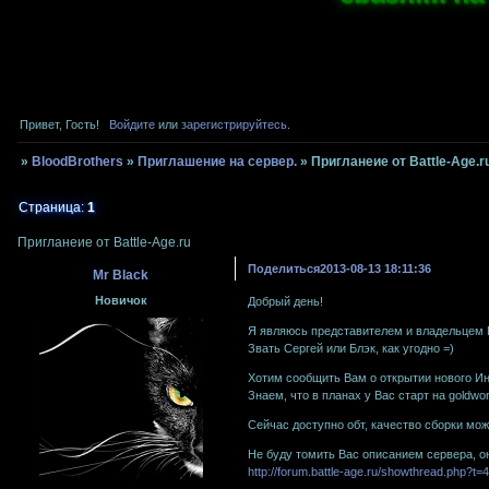
Привет, Гость!
Войдите
или
зарегистрируйтесь
.
»
BloodBrothers
»
Приглашение на сервер.
»
Пригланеие от Battle-Age.r
Страница:
1
Пригланеие от Battle-Age.ru
Поделиться
2013-08-13 18:11:36
Mr Black
Новичок
Добрый день!
Я являюсь представителем и владельцем Ba
Звать Сергей или Блэк, как угодно =)
Хотим сообщить Вам о открытии нового Ин
Знаем, что в планах у Вас старт на goldwo
Сейчас доступно обт, качество сборки мо
Не буду томить Вас описанием сервера, о
http://forum.battle-age.ru/showthread.php?t