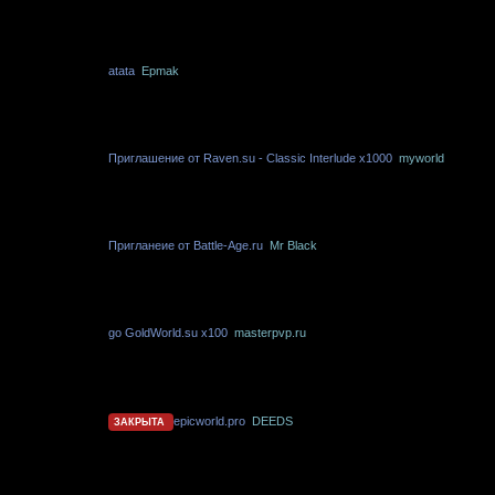
atata
Epmak
Приглашение от Raven.su - Classic Interlude x1000
myworld
Пригланеие от Battle-Age.ru
Mr Black
go GoldWorld.su x100
masterpvp.ru
epicworld.pro
DEEDS
ЗАКРЫТА