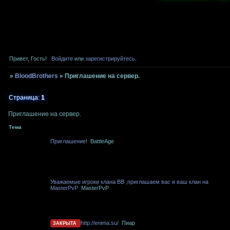
Привет, Гость!
Войдите
или
зарегистрируйтесь
.
»
BloodBrothers
»
Приглашение на сервер.
Страница:
1
Приглашение на сервер.
Тема
Приглашение!
BattleAge
Уважаемые игроки клана BB ,приглашаем вас и ваш клан на
MasterPvP
MasterPvP
http://enima.su/
Пиар
ЗАКРЫТА