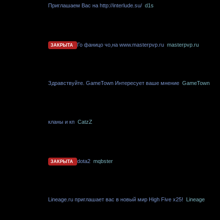
Приглашаем Вас на http://interlude.su/
d1s
Го фаницо чо,на www.masterpvp.ru
masterpvp.ru
ЗАКРЫТА
Здравствуйте. GameTown Интересует ваше мнение
GameTown
кланы и кп
CatzZ
dota2
mqbster
ЗАКРЫТА
Lineage.ru приглашает вас в новый мир High Five x25!
Lineage