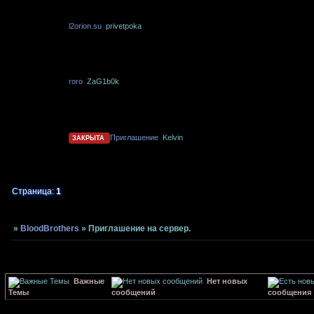
l2orion.su
privetpoka
гого
ZaG1b0k
Приглашение
Kelvin
ЗАКРЫТА
Страница:
1
»
BloodBrothers
»
Приглашение на сервер.
Важные
Нет новых
Темы
сообщений
сообщения