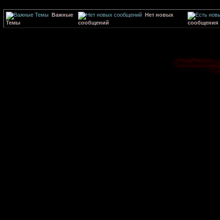
Важные
Нет новых
Темы
сообщений
сообщения
.:BloodBrothers:.
Di