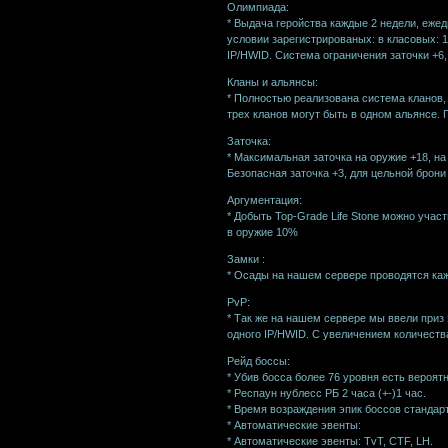
Олимпиада:
* Выдача геройства каждые 2 недели, еже
условии зарегистрированых: в класовых: 1
IP/HWID. Система ограничения заточки +6
Кланы и альянсы:
* Полностью реализована система кланов,
трех кланов могут быть в одном альянсе.
Заточка:
* Максимальная заточка на оружие +18, н
Безопасная заточка +3, для цельной брони 
Аргументация:
* Добыть Top-Grade Life Stone можно учас
в оружие 10%
Замки :
* Осады на нашем сервере проводятся каж
PvP:
* Так же на нашем сервере мы ввели приз 
одного IP/HWID. С увеличением количества
Рейд боссы:
* Убив босса более 76 уровня есть вероятн
* Респаун нублесс РБ 2 часа (+-)1 час.
* Время возраждения эпик боссов стандар
* Автоматические эвенты:
* Автоматические эвенты: TvT, CTF, LH.