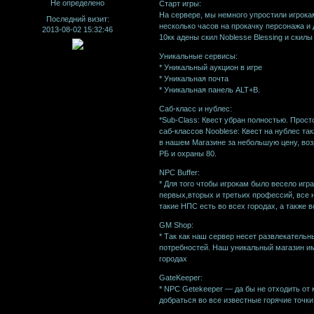
Не определено
Старт игры:
На сервере, мы немного упростили игрока
Последний визит:
несколько часов на прокачку персонажа и 
2013-08-02 15:32:46
10кк адены скил Noblesse Blessing и скил
Уникальные сервисы:
* Уникальный аукцион в игре
* Уникальная почта
* Уникальная панель ALT+B.
Саб-класс и нублес:
*Sub-Class: Квест убран полностью. Прост
саб-классов Nooblese: Квест на нублес т
в нашем Магазине за небольшую цену, возра
РБ и охраны 80.
NPC Buffer:
* Для того чтобы игрокам было весело иг
первых,вторых и третьих профессий, все 
такие НПС есть во всех городах, а также
GM Shop:
* Так как наш сервер несет развлекатель
потребностей. Наш уникальный магазин име
городах
GateKeeper:
* NPC Getekeeper — да бы не отходить от 
добраться во все известные горячие точки