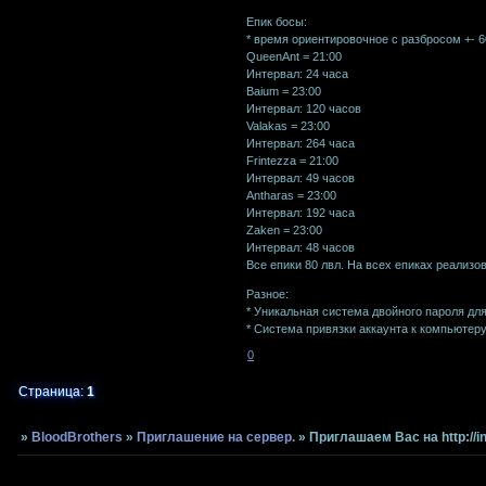
Епик босы:
* время ориентировочное с разбросом +- 6
QueenAnt = 21:00
Интервал: 24 часа
Baium = 23:00
Интервал: 120 часов
Valakas = 23:00
Интервал: 264 часа
Frintezza = 21:00
Интервал: 49 часов
Antharas = 23:00
Интервал: 192 часа
Zaken = 23:00
Интервал: 48 часов
Все епики 80 лвл. На всех епиках реализ
Разное:
* Уникальная система двойного пароля дл
* Система привязки аккаунта к компьютеру
0
Страница:
1
»
BloodBrothers
»
Приглашение на сервер.
»
Приглашаем Вас на http://in