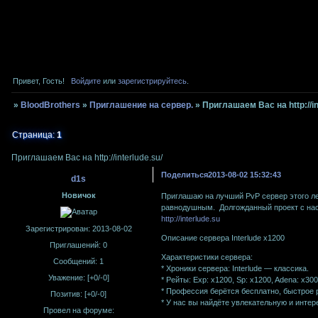
Привет, Гость!
Войдите
или
зарегистрируйтесь
.
»
BloodBrothers
»
Приглашение на сервер.
»
Приглашаем Вас на http://in
Страница:
1
Приглашаем Вас на http://interlude.su/
Поделиться
2013-08-02 15:32:43
d1s
Новичок
Приглашаю на лучший PvP сервер этого л
равнодушным. Долгожданный проект с наст
http://interlude.su
Зарегистрирован
: 2013-08-02
Описание сервера Interlude x1200
Приглашений:
0
Характеристики сервера:
Сообщений:
1
* Хроники сервера: Interlude — классика.
Уважение:
[+0/-0]
* Рейты: Exp: x1200, Sp: x1200, Adena: x300
* Профессия берётся бесплатно, быстрое 
Позитив:
[+0/-0]
* У нас вы найдёте увлекательную и интер
Провел на форуме: