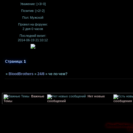
Уважение:
[+3/-0]
Позитив:
[+2/-2]
Пол:
Мужской
Провел на форуме:
2 дня 0 часов
Последний визит:
2014-06-19 21:10:12
Страница:
1
»
BloodBrothers
»
24/8
»
че по чем?
Важные
Нет новых
Темы
сообщений
сообщения
.:BloodBrothers:.
Di