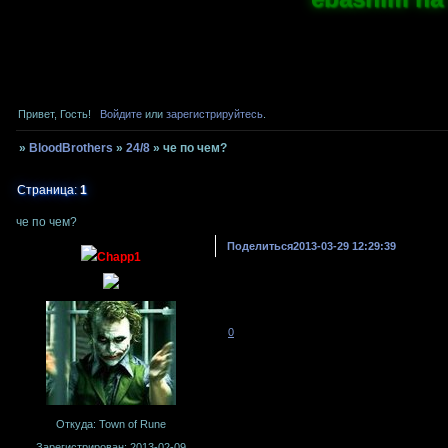
Привет, Гость!
Войдите
или
зарегистрируйтесь
.
»
BloodBrothers
»
24/8
»
че по чем?
Страница:
1
че по чем?
Поделиться
2013-03-29 12:29:39
Chapp1
0
Откуда:
Town of Rune
Зарегистрирован
: 2013-02-09