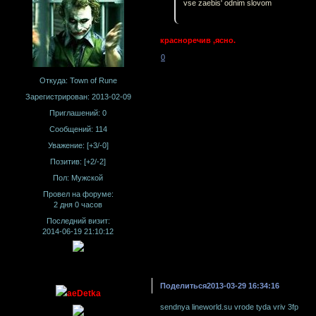
vse zaebis' odnim slovom
красноречив ,ясно.
0
Откуда:
Town of Rune
Зарегистрирован
: 2013-02-09
Приглашений:
0
Сообщений:
114
Уважение:
[+3/-0]
Позитив:
[+2/-2]
Пол:
Мужской
Провел на форуме:
2 дня 0 часов
Последний визит:
2014-06-19 21:10:12
Поделиться
2013-03-29 16:34:16
aeDetka
sendnya lineworld.su vrode tyda vriv 3fp