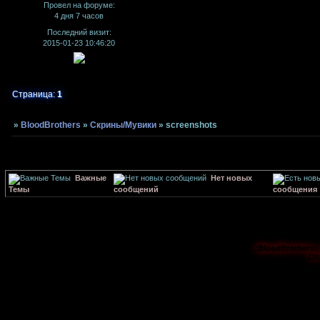
Провел на форуме:
4 дня 7 часов
Последний визит:
2015-01-23 10:46:20
Страница:
1
»
BloodBrothers
»
Скрины/Мувики
»
screenshots
Важные
Нет новых
Темы
сообщений
сообщения
.:BloodBrothers:.
Di