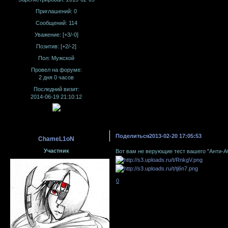
Приглашений:
0
Сообщений:
114
Уважение:
[+3/-0]
Позитив:
[+2/-2]
Пол:
Мужской
Провел на форуме:
2 дня 0 часов
Последний визит:
2014-06-19 21:10:12
Поделиться
2013-02-20 17:05:53
ChameL1oN
Участник
Вот вам не верующие тест вашего "Анти-
0