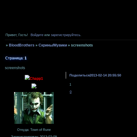
Привет, Гость!
Войдите
или
зарегистрируйтесь
.
»
BloodBrothers
»
Скрины/Мувики
»
screenshots
Страница:
1
screenshots
Поделиться
2013-02-14 20:55:50
Chapp1
1
0
Откуда:
Town of Rune
Зарегистрирован
: 2013-02-09