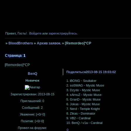
Привет, Гость!
Войдите
или
зарегистрируйтесь
.
»
BloodBrothers
»
Архив заявок.
»
[Remordeo]*CP
Страница:
1
[Remordeo]*CP
Поделиться
2013-08-15 19:03:02
BenQ
Новичок
1. iBONG - Soultaker
2. soSWAG - Mystic Muse
3. Dzytis - Mystic Muse
Зарегистрирован
: 2013-08-15
4. xArnuZ - Mystic Muse
5. GranD - Mystic Muse
Приглашений:
0
6. Jokas - Mystic Muse
Сообщений:
2
7. Nerd - Temple Knight
8. Zikas - Dominator
Уважение:
[+0/-0]
9. VB2 - Cardinal
Позитив:
[+0/-0]
10. BenQ / v1a - Cardinal
Провел на форуме:
0