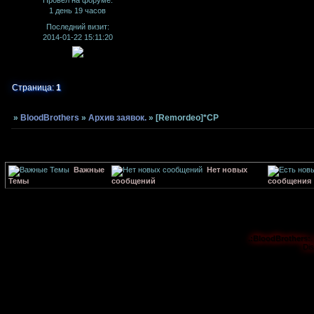
Провел на форуме:
1 день 19 часов
Последний визит:
2014-01-22 15:11:20
Страница:
1
»
BloodBrothers
»
Архив заявок.
»
[Remordeo]*CP
Важные
Нет новых
Темы
сообщений
сообщения
.:BloodBrothers:.
Di