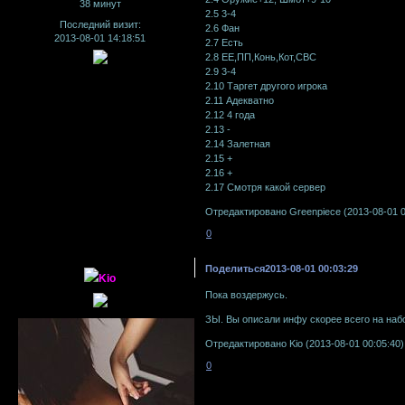
38 минут
2.5 3-4
Последний визит:
2.6 Фан
2013-08-01 14:18:51
2.7 Есть
2.8 ЕЕ,ПП,Конь,Кот,СВС
2.9 3-4
2.10 Таргет другого игрока
2.11 Адекватно
2.12 4 года
2.13 -
2.14 Залетная
2.15 +
2.16 +
2.17 Смотря какой сервер
Отредактировано Greenpiece (2013-08-01 0
0
Поделиться
2013-08-01 00:03:29
Kio
Пока воздержусь.
ЗЫ. Вы описали инфу скорее всего на набо
Отредактировано Kio (2013-08-01 00:05:40)
0