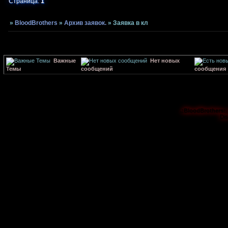
Страница:
1
»
BloodBrothers
»
Архив заявок.
»
Заявка в кл
Важные
Нет новых
Темы
сообщений
сообщения
.:BloodBrothers:.
Di