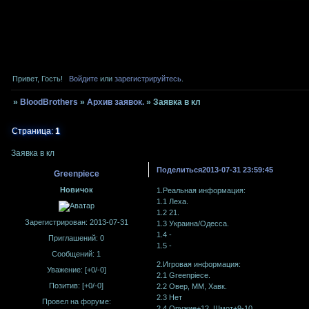
Привет, Гость!
Войдите
или
зарегистрируйтесь
.
»
BloodBrothers
»
Архив заявок.
»
Заявка в кл
Страница:
1
Заявка в кл
Поделиться
2013-07-31 23:59:45
Greenpiece
Новичок
1.Реальная информация:
1.1 Леха.
1.2 21.
Зарегистрирован
: 2013-07-31
1.3 Украина/Одесса.
1.4 -
Приглашений:
0
1.5 -
Сообщений:
1
2.Игровая информация:
Уважение:
[+0/-0]
2.1 Greenpiece.
Позитив:
[+0/-0]
2.2 Овер, ММ, Хавк.
2.3 Нет
Провел на форуме:
2.4 Оружие+12, Шмот+9-10