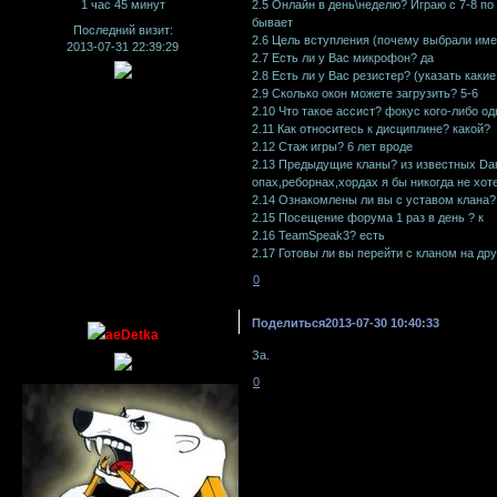
2.5 Онлайн в день\неделю? Играю с 7-8 п
1 час 45 минут
бывает
Последний визит:
2.6 Цель вступления (почему выбрали име
2013-07-31 22:39:29
2.7 Есть ли у Вас микрофон? да
2.8 Есть ли у Вас резистер? (указать каки
2.9 Сколько окон можете загрузить? 5-6
2.10 Что такое ассист? фокус кого-либо од
2.11 Как относитесь к дисциплине? какой?
2.12 Стаж игры? 6 лет вроде
2.13 Предыдущие кланы? из известных Dar
опах,реборнах,хордах я бы никогда не хоте
2.14 Ознакомлены ли вы с уставом клана? 
2.15 Посещение форума 1 раз в день ? к
2.16 TeamSpeak3? есть
2.17 Готовы ли вы перейти с кланом на дру
0
Поделиться
2013-07-30 10:40:33
aeDetka
За.
0