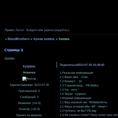
Bloo
Привет, Гость!
Войдите
или
зарегистрируйтесь
.
ebashim na 
»
BloodBrothers
»
Архив заявок.
»
Заявка
Страница:
1
Заявка
Поделиться
2013-07-30 10:38:50
kytpwnz
Новичок
1.Реальная информация:
1.1 Ваше имя. - Олег
1.2 Возраст. - 19
Зарегистрирован
: 2013-07-30
1.3 Страна/город. - РФ,Бийск
1.4 Icq - нету
Приглашений:
0
1.5 Skype - kytpwnz
Сообщений:
3
2.Игровая информация:
2.1 Ваш игровой ник. 7thNationArmy
Уважение:
[+0/-0]
2.2 Ваша основа/сабы. ФР - Некр/-/-
Позитив:
[+0/-0]
2.3 Нублесс ли Вы? РБ жду
2.4 На сколько точен? Пока точен тока са
Провел на форуме: