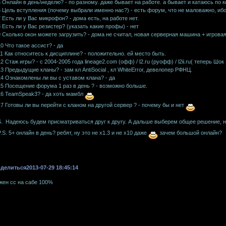
5 Онлайн в день\неделю? - по разному. даже бывает на работе. а бывает и катаюсь по 
6 Цель вступления (почему выбрали именно нас?) - есть форум, что не маловажно, и
7 Есть ли у Вас микрофон? - дома есть, на работе нет.
8 Есть ли у Вас резистер? (указать какие профы) - нет
9 Сколько окон можете загрузить? - дома не считал, новая серверная машина + игрова
10 Что такое ассист? - да
11 Как относитесь к дисциплине? - положительно. ей место быть.
12 Стаж игры? - с 2004-2005 года lineage2.com (офф) / l2.ru (руофф) / l2ii.ru( теперь Шок В
13 Предыдущие кланы? - зам кл AntiSocial , кл WhiteError, девелопер РФНЦ.
14 Ознакомлены ли вы с уставом клана? - да
15 Посещение форума 1 раз в день ? - возможно больше.
16 TeamSpeak3? - да хоть мамбл
17 Готовы ли вы перейти с кланом на другой сервер ? - почему бы и нет
S. Надеюсь будем присматриваться друг к другу. А дальше выберем общее решение, н
P.S. 5+ онлайн в день? ребят, ну это не х1.3 и не х10 даже
зачем большой онлайн?
делиться
2013-07-29 18:45:14
жен сс на сабе 100%