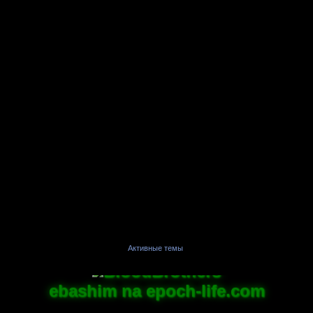
Активные темы
BloodBrothers
ebashim na epoch-life.com