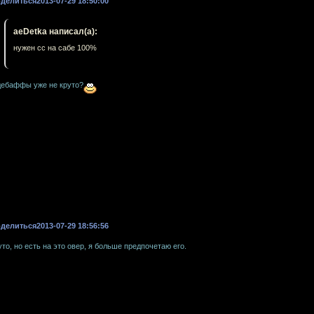
делиться
2013-07-29 18:50:00
aeDetka написал(а):
нужен сс на сабе 100%
дебаффы уже не круто?
делиться
2013-07-29 18:56:56
уто, но есть на это овер, я больше предпочетаю его.