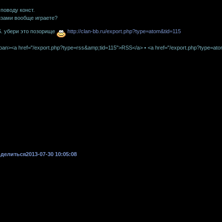
 поводу конст.
зами вообще играете?
S. убери это позорище
http://clan-bb.ru/export.php?type=atom&tid=115
pan><a href="/export.php?type=rss&amp;tid=115">RSS</a> • <a href="/export.php?type=a
делиться
2013-07-30 10:05:08