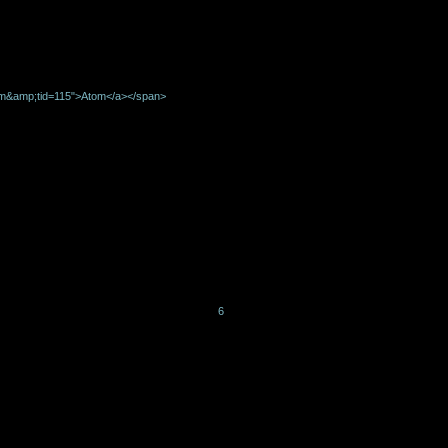
tom&amp;tid=115">Atom</a></span>
6