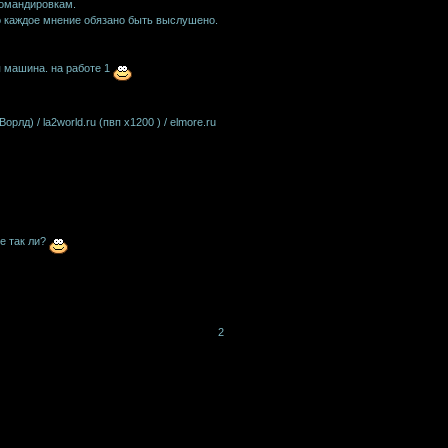
командировкам.
бо каждое мнение обязано быть выслушено.
я машина. на работе 1
орлд) / la2world.ru (пвп х1200 ) / elmore.ru
е так ли?
2