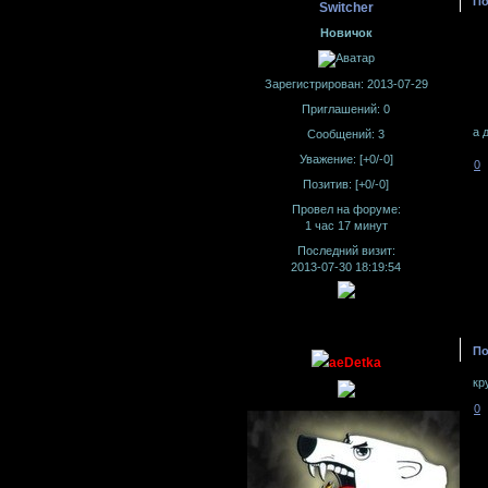
По
Switcher
Новичок
Зарегистрирован
: 2013-07-29
Приглашений:
0
а 
Сообщений:
3
Уважение:
[+0/-0]
0
Позитив:
[+0/-0]
Провел на форуме:
1 час 17 минут
Последний визит:
2013-07-30 18:19:54
По
aeDetka
кр
0