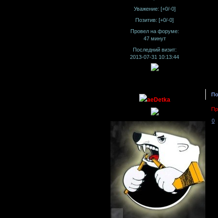
Уважение:
[+0/-0]
Позитив:
[+0/-0]
Провел на форуме:
47 минут
Последний визит:
2013-07-31 10:13:44
По
aeDetka
Пр
0