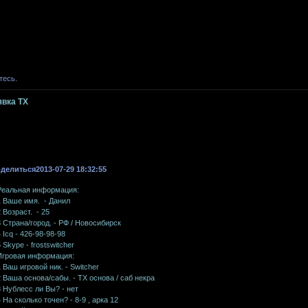
тесь
.
явка ТХ
делиться
2013-07-29 18:32:55
Реальная информация:
1 Ваше имя. - Данил
2 Возраст. - 25
3 Страна/город. - РФ / Новосибирск
4 Icq - 426-98-98-98
5 Skype - frostswitcher
Игровая информация:
1 Ваш игровой ник. - Switcher
2 Ваша основа/сабы. - ТХ основа / саб некра
3 Нублесс ли Вы? - нет
4 На сколько точен? - 8-9 , арка 12