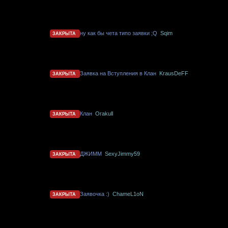
ну как бы чета типо заявки ;Q
Sqim
ЗАКРЫТА
Заявка на Вступления в Клан
KrausDeFF
ЗАКРЫТА
Клан
Orakull
ЗАКРЫТА
ДЖИММ
SexyJimmy59
ЗАКРЫТА
Заявочка :)
ChameL1oN
ЗАКРЫТА