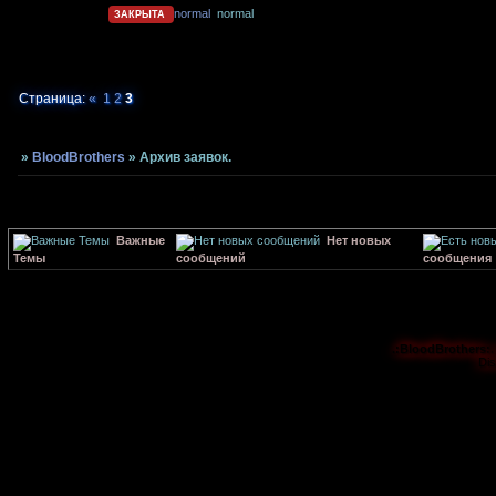
normal
normal
ЗАКРЫТА
Страница:
«
1
2
3
»
BloodBrothers
»
Архив заявок.
Важные
Нет новых
Темы
сообщений
сообщения
.:BloodBrothers:.
Di