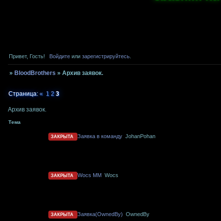
Привет, Гость!
Войдите
или
зарегистрируйтесь
.
»
BloodBrothers
»
Архив заявок.
Страница:
«
1
2
3
Архив заявок.
Тема
Заявка в команду
JohanPohan
ЗАКРЫТА
Wocs MM
Wocs
ЗАКРЫТА
Заявка(OwnedBy)
OwnedBy
ЗАКРЫТА